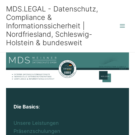
Zum
MDS.LEGAL - Datenschutz,
Inhalt
Compliance &
springen
Informationssicherheit |
Mai
Nordfriesland, Schleswig-
Holstein & bundesweit
Men
Die Basics
:
Unsere Leistungen
Präsenzschulungen